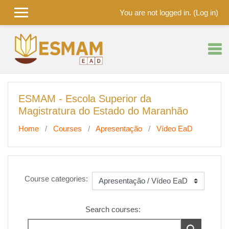
You are not logged in. (
Log in
)
Skip to main content
ESMAM - Escola Superior da
Magistratura do Estado do Maranhão
Home
Courses
Apresentação
Vídeo EaD
Course categories:
Search courses: