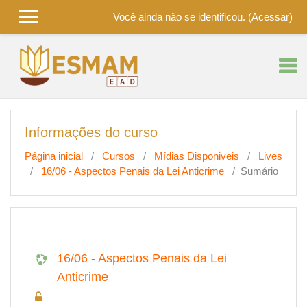
Você ainda não se identificou. (
Acessar
)
Ir para o conteúdo principal
Informações do curso
Página inicial
Cursos
Mídias Disponiveis
Lives
16/06 - Aspectos Penais da Lei Anticrime
Sumário
16/06 - Aspectos Penais da Lei
Anticrime