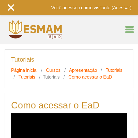
Você acessou como visitante (
Acessar
)
Ir para o conteúdo principal
Tutoriais
Página inicial
Cursos
Apresentação
Tutoriais
Tutoriais
Tutoriais
Como acessar o EaD
Como acessar o EaD