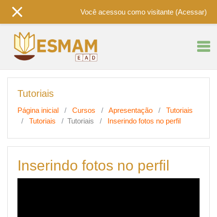
Você acessou como visitante (
Acessar
)
Ir para o conteúdo principal
Tutoriais
Página inicial
Cursos
Apresentação
Tutoriais
Tutoriais
Tutoriais
Inserindo fotos no perfil
Inserindo fotos no perfil